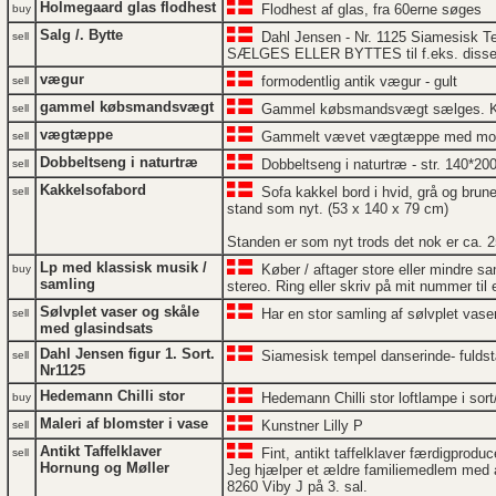
Holmegaard glas flodhest
Flodhest af glas, fra 60erne søges
buy
Salg /. Bytte
Dahl Jensen - Nr. 1125 Siamesisk Temp
sell
SÆLGES ELLER BYTTES til f.eks. disse t
vægur
formodentlig antik vægur - gult
sell
gammel købsmandsvægt
Gammel købsmandsvægt sælges. Kan br
sell
vægtæppe
Gammelt vævet vægtæppe med motiv 
sell
Dobbeltseng i naturtræ
Dobbeltseng i naturtræ - str. 140*2
sell
Kakkelsofabord
Sofa kakkel bord i hvid, grå og brune 
sell
stand som nyt. (53 x 140 x 79 cm)
Standen er som nyt trods det nok er ca. 
Lp med klassisk musik /
Køber / aftager store eller mindre sa
buy
samling
stereo. Ring eller skriv på mit nummer til
Sølvplet vaser og skåle
Har en stor samling af sølvplet vase
sell
med glasindsats
Dahl Jensen figur 1. Sort.
Siamesisk tempel danserinde- fuldstæ
sell
Nr1125
Hedemann Chilli stor
Hedemann Chilli stor loftlampe i sort
buy
Maleri af blomster i vase
Kunstner Lilly P
sell
Antikt Taffelklaver
Fint, antikt taffelklaver færdigproduc
sell
Hornung og Møller
Jeg hjælper et ældre familiemedlem med at 
8260 Viby J på 3. sal.