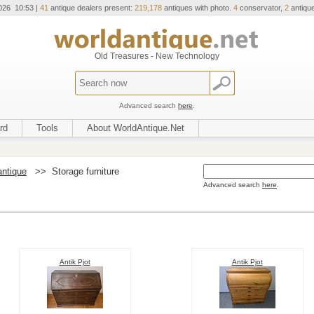
026 10:53 |
41
antique dealers present:
219,178
antiques with photo.
4
conservator,
2
antique
Old Treasures - New Technology
Advanced search
here
.
rd
Tools
About WorldAntique.Net
antique
>>
Storage furniture
Advanced search
here
.
Antik Pjot
Antik Pjot