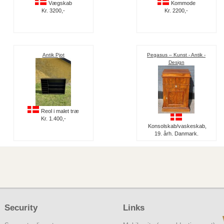
Vægskab
Kommode
Kr. 3200,-
Kr. 2200,-
Antik Pjot
Pegasus – Kunst - Antik -
Design
Reol i malet træ
Kr. 1.400,-
Konsolskab/vaskeskab,
19. årh. Danmark.
Security
Links