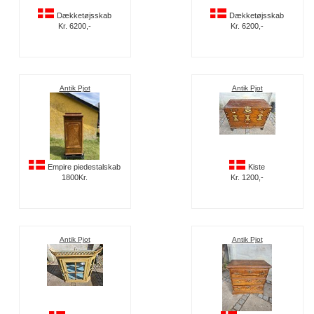
Dækketøjsskab
Dækketøjsskab
Kr. 6200,-
Kr. 6200,-
Antik Pjot
Antik Pjot
Empire piedestalskab
Kiste
1800Kr.
Kr. 1200,-
Antik Pjot
Antik Pjot