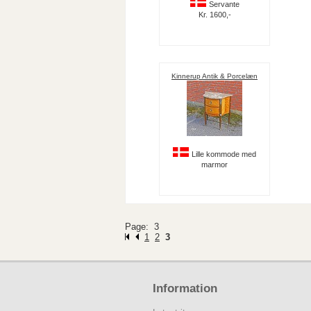
Servante
Kr. 1600,-
Kinnerup Antik & Porcelæn
Lille kommode med
marmor
Page: 3
1
2
3
Information