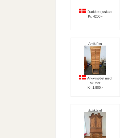
Dækketøjsskab
Kr. 4200,-
Antik Pjot
Arkivmøbel med
skuffer
Kr. 1.800,-
Antik Pjot