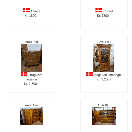
Chatol
Chatol
Kr. 1800,-
Kr. 1800,-
Antik Pjot
Antik Pjot
Dragkiste
Bogskab i mahogni
i egetræ
Kr. 3.200,-
Kr. 2.800,-
Antik Pjot
Antik Pjot