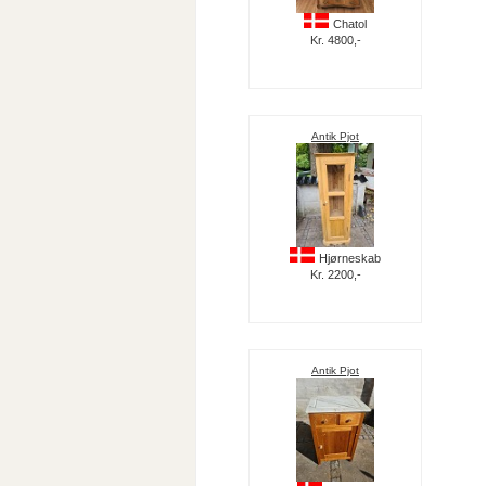
Chatol
Kr. 4800,-
Antik Pjot
Hjørneskab
Kr. 2200,-
Antik Pjot